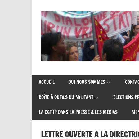
Skip
to
content
Union
CGT
de
insertion
syndicats
ACCUEIL
QUI NOUS SOMMES
CONTA
CGT
probation
BOÎTE À OUTILS DU MILITANT
ELECTIONS P
insertion
probation
LA CGT IP DANS LA PRESSE & LES MEDIAS
MEN
LETTRE OUVERTE A LA DIRECTR