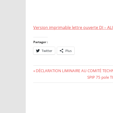
Version imprimable lettre ouverte DI – A
Partager :
Twitter
Plus
Navigation
Previous
DÉCLARATION LIMINAIRE AU COMITÉ TECHN
Post:
Next
SPIP 75 pole TI
de
Post:
l’article