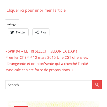
Cliquer ici pour imprimer l’article
Partager :
Twitter
Plus
Navigation
Previous
SPIP 94 – LE TRI SELECTIF SELON LA DAP !
Next
Post:
Premier CT SPIP 10 mars 2015 Une CGT offensive,
de
Post:
dérangeante et omniprésente qui a cherché l’unité
l’article
syndicale et a été force de propositions.