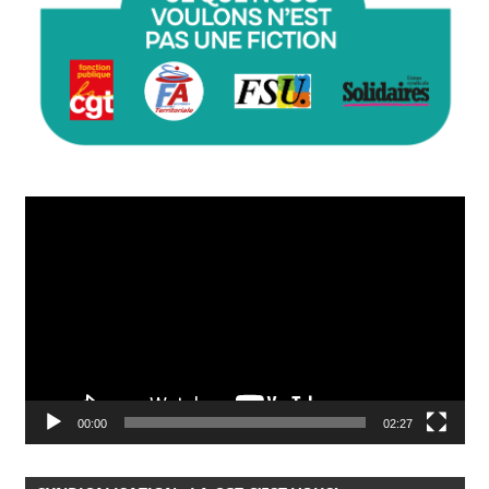
Lecteur
vidéo
00:00
02:27