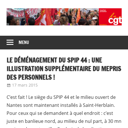
Skip
to
content
Union
CGT
de
MENU
insertion
syndicats
CGT
probation
LE DÉMÉNAGEMENT DU SPIP 44 : UNE
insertion
probation
ILLUSTRATION SUPPLÉMENTAIRE DU MEPRIS
DES PERSONNELS !
17 mars 2015
delfabsar
Communiqué local
C’est fait ! Le siège du SPIP 44 et le milieu ouvert de
Nantes sont maintenant installés à Saint-Herblain.
Pour ceux qui se demandent à quel endroit : c’est
juste en banlieue nord, au milieu de nul part, à 30 mn