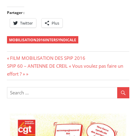
Partager :
Twitter
Plus
MOBILISATION2016INTERSYNDICALE
Navigation
Previous
FILM MOBILISATION DES SPIP 2016
Next
Post:
SPIP 60 – ANTENNE DE CREIL « Vous voulez pas faire un
de
Post:
effort ? »
l’article