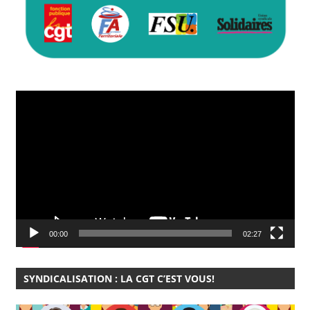
Lecteur
vidéo
00:00
02:27
SYNDICALISATION : LA CGT C’EST VOUS!