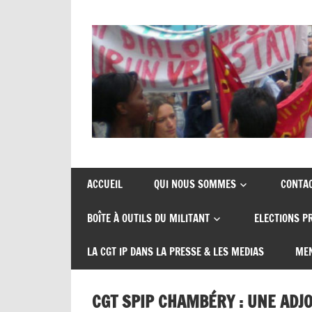
Union
CGT
de
insertion
syndicats
ACCUEIL
QUI NOUS SOMMES
CONTA
CGT
probation
BOÎTE À OUTILS DU MILITANT
ELECTIONS P
insertion
probation
LA CGT IP DANS LA PRESSE & LES MEDIAS
MEN
CGT SPIP CHAMBÉRY : UNE ADJ