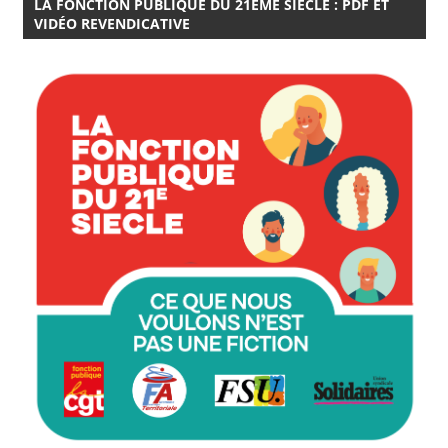
LA FONCTION PUBLIQUE DU 21EME SIÈCLE : PDF ET
VIDÉO REVENDICATIVE