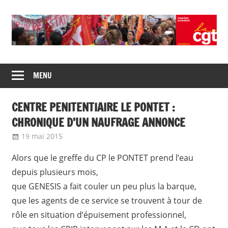
Skip
to
content
Union
CGT
de
MENU
insertion
syndicats
CGT
probation
CENTRE PENITENTIAIRE LE PONTET :
insertion
probation
CHRONIQUE D’UN NAUFRAGE ANNONCE
19 mai 2015
delfabsar
Communiqué local
Alors que le greffe du CP le PONTET prend l’eau
depuis plusieurs mois,
que GENESIS a fait couler un peu plus la barque,
que les agents de ce service se trouvent à tour de
rôle en situation d’épuisement professionnel,