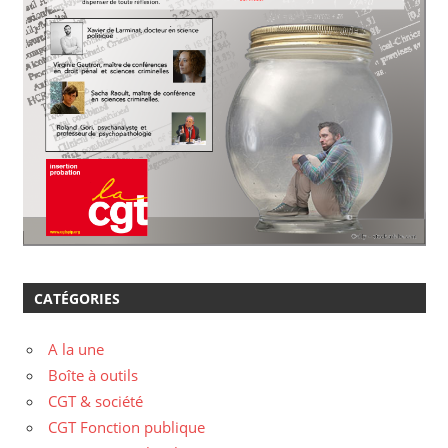
CATÉGORIES
A la une
Boîte à outils
CGT & société
CGT Fonction publique