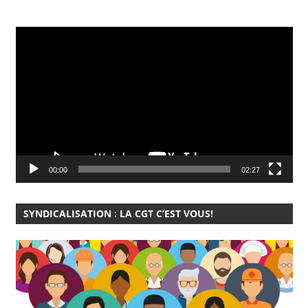
Lecteur
vidéo
00:00
02:27
SYNDICALISATION : LA CGT C’EST VOUS!