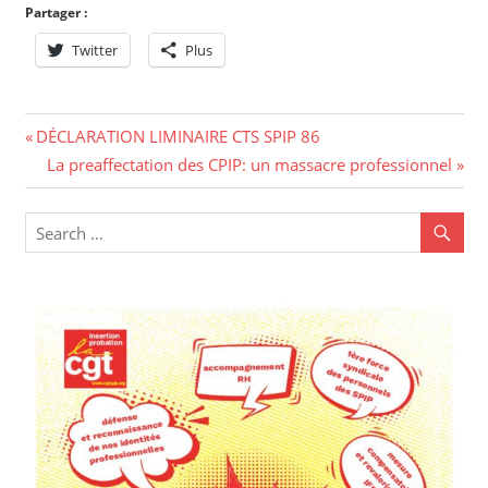
Partager :
Twitter
Plus
Navigation
Previous
DÉCLARATION LIMINAIRE CTS SPIP 86
Post:
Next
La preaffectation des CPIP: un massacre professionnel
de
Post:
l’article