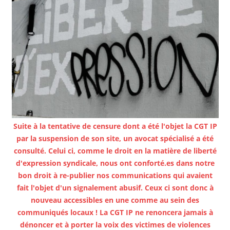
Suite à la tentative de censure dont a été l'objet la CGT IP
par la suspension de son site, un avocat spécialisé a été
consulté. Celui ci, comme le droit en la matière de liberté
d'expression syndicale, nous ont conforté.es dans notre
bon droit à re-publier nos communications qui avaient
fait l'objet d'un signalement abusif. Ceux ci sont donc à
nouveau accessibles en une comme au sein des
communiqués locaux ! La CGT IP ne renoncera jamais à
dénoncer et à porter la voix des victimes de violences