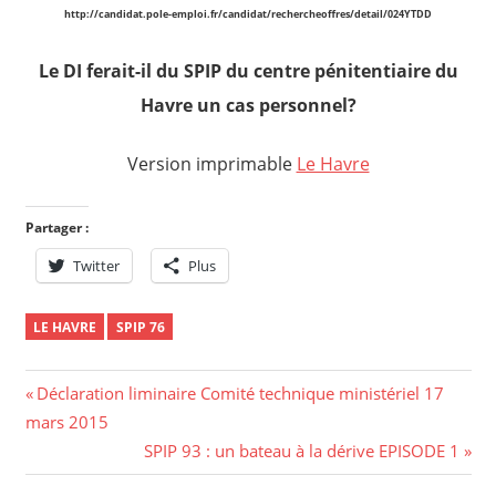
http://candidat.pole-emploi.fr/candidat/rechercheoffres/detail/024YTDD
Le DI ferait-il du SPIP du centre pénitentiaire du
Havre un cas personnel?
Version imprimable
Le Havre
Partager :
Twitter
Plus
LE HAVRE
SPIP 76
Navigation
Previous
Déclaration liminaire Comité technique ministériel 17
Post:
mars 2015
de
Next
SPIP 93 : un bateau à la dérive EPISODE 1
l’article
Post: