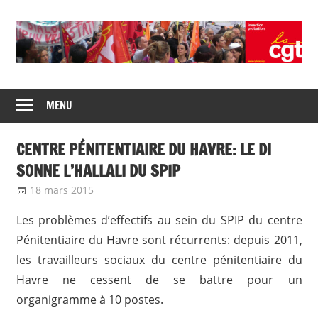
Skip
to
content
Union
CGT
de
MENU
insertion
syndicats
CGT
probation
CENTRE PÉNITENTIAIRE DU HAVRE: LE DI
insertion
probation
SONNE L’HALLALI DU SPIP
18 mars 2015
delfabsar
Communiqué local
Les problèmes d’effectifs au sein du SPIP du centre
Pénitentiaire du Havre sont récurrents: depuis 2011,
les travailleurs sociaux du centre pénitentiaire du
Havre ne cessent de se battre pour un
organigramme à 10 postes.