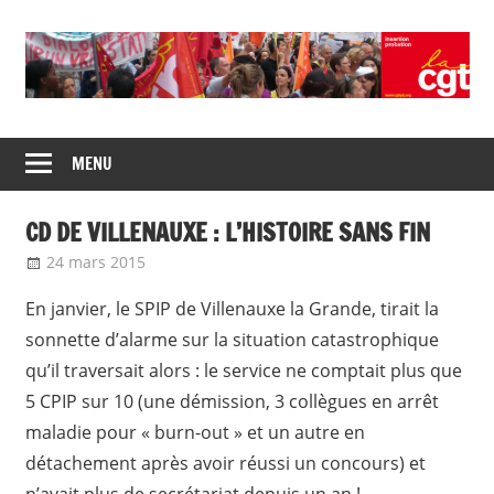
Skip
to
content
Union
CGT
de
MENU
insertion
syndicats
CGT
probation
CD DE VILLENAUXE : L’HISTOIRE SANS FIN
insertion
probation
24 mars 2015
delfabsar
Communiqué local
En janvier, le SPIP de Villenauxe la Grande, tirait la
sonnette d’alarme sur la situation catastrophique
qu’il traversait alors : le service ne comptait plus que
5 CPIP sur 10 (une démission, 3 collègues en arrêt
maladie pour « burn-out » et un autre en
détachement après avoir réussi un concours) et
n’avait plus de secrétariat depuis un an !