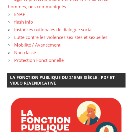
hommes, nos communiqués
ENAP
flash info
Instances nationales de dialogue social
Lutte contre les violences sexistes et sexuelles
Mobilité / Avancement
Non classé
Protection Fonctionnelle
LA FONCTION PUBLIQUE DU 21EME SIÈCLE : PDF ET
VIDÉO REVENDICATIVE