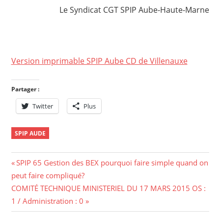
Le Syndicat CGT SPIP Aube-Haute-Marne
Version imprimable SPIP Aube CD de Villenauxe
Partager :
Twitter
Plus
SPIP AUDE
Navigation
Previous
SPIP 65 Gestion des BEX pourquoi faire simple quand on
Post:
peut faire compliqué?
de
Next
COMITÉ TECHNIQUE MINISTERIEL DU 17 MARS 2015 OS :
l’article
Post:
1 / Administration : 0