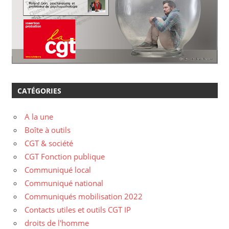
CATÉGORIES
A la une
Boîte à outils
CGT & société
CGT Fonction publique
Communiqué local
Communiqué national
Communiqués mobilisation 2022
Contacts utiles et outils CGT IP
droits de l'homme