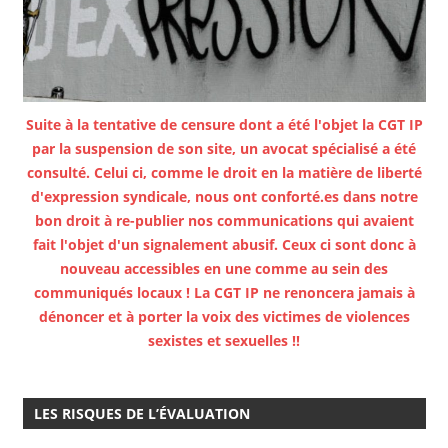
Suite à la tentative de censure dont a été l'objet la CGT IP
par la suspension de son site, un avocat spécialisé a été
consulté. Celui ci, comme le droit en la matière de liberté
d'expression syndicale, nous ont conforté.es dans notre
bon droit à re-publier nos communications qui avaient
fait l'objet d'un signalement abusif. Ceux ci sont donc à
nouveau accessibles en une comme au sein des
communiqués locaux ! La CGT IP ne renoncera jamais à
dénoncer et à porter la voix des victimes de violences
sexistes et sexuelles !!
LES RISQUES DE L’ÉVALUATION