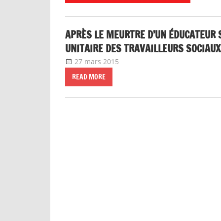
APRÈS LE MEURTRE D’UN ÉDUCATEUR S
UNITAIRE DES TRAVAILLEURS SOCIAUX
27 mars 2015
delfabsar
A la une
,
CGT Fonction p
READ MORE