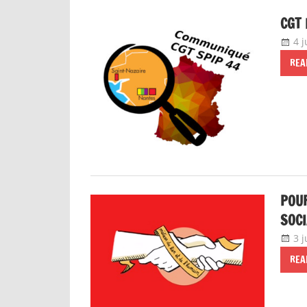
CGT 
4 j
REA
POUR
SOCI
3 
REA