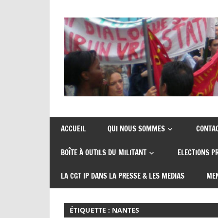
Skip
to
content
Union
CGT
de
insertion
syndicats
ACCUEIL
QUI NOUS SOMMES
CONTA
CGT
probation
BOÎTE À OUTILS DU MILITANT
ELECTIONS P
insertion
probation
LA CGT IP DANS LA PRESSE & LES MEDIAS
MEN
ÉTIQUETTE :
NANTES