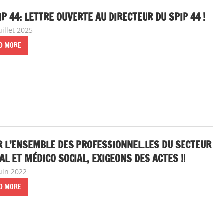
IP 44: LETTRE OUVERTE AU DIRECTEUR DU SPIP 44 !
uillet 2025
delfabsar
Communiqué local
D MORE
 L’ENSEMBLE DES PROFESSIONNEL.LES DU SECTEUR
AL ET MÉDICO SOCIAL, EXIGEONS DES ACTES !!
juin 2022
delfabsar
A la une
,
CGT Fonction publique
D MORE