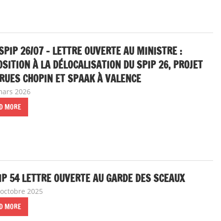
SPIP 26/07 – LETTRE OUVERTE AU MINISTRE :
SITION À LA DÉLOCALISATION DU SPIP 26, PROJET
RUES CHOPIN ET SPAAK À VALENCE
mars 2026
delfabsar
Communiqué local
D MORE
IP 54 LETTRE OUVERTE AU GARDE DES SCEAUX
 octobre 2025
delfabsar
Communiqué local
D MORE