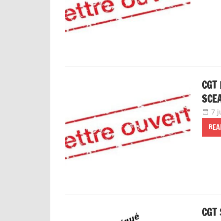
CGT 
SCE
7 j
REA
CGT 