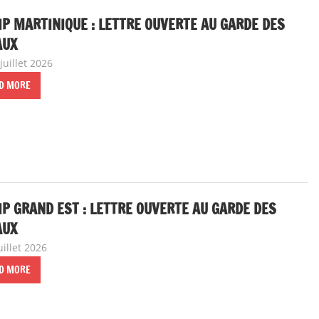
IP MARTINIQUE : LETTRE OUVERTE AU GARDE DES
AUX
juillet 2026
delfabsar
Communiqué local
D MORE
IP GRAND EST : LETTRE OUVERTE AU GARDE DES
AUX
uillet 2026
delfabsar
Communiqué local
D MORE