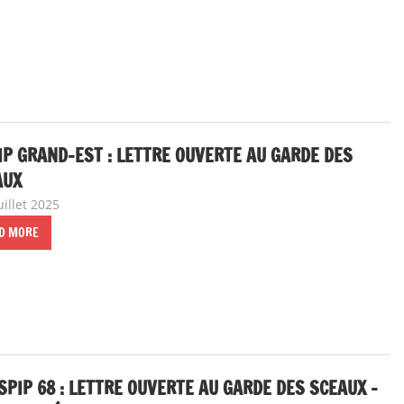
IP GRAND-EST : LETTRE OUVERTE AU GARDE DES
AUX
uillet 2025
delfabsar
A la une
,
Communiqué local
D MORE
SPIP 68 : LETTRE OUVERTE AU GARDE DES SCEAUX –