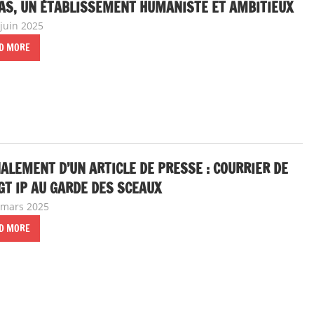
AS, UN ÉTABLISSEMENT HUMANISTE ET AMBITIEUX
 juin 2025
delfabsar
Communiqué local
D MORE
ALEMENT D’UN ARTICLE DE PRESSE : COURRIER DE
GT IP AU GARDE DES SCEAUX
 mars 2025
delfabsar
A la une
,
Communiqué national
D MORE