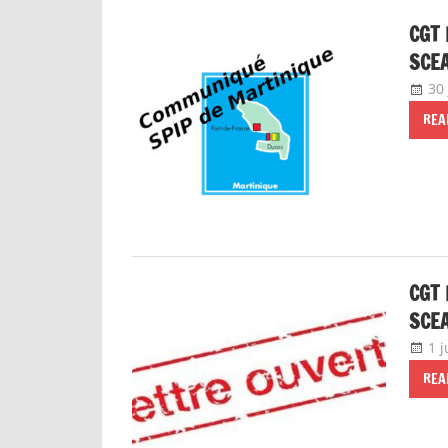
CGT 
SCE
30 
REA
CGT 
SCE
1 j
REA