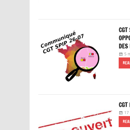
CGT 
OPPO
DES 
5 
REA
CGT 
17
REA