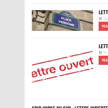
LETT
7 
REA
LETT
11
REA