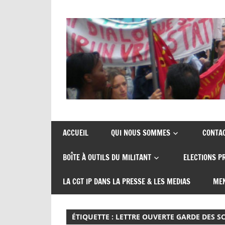
Skip
to
content
Union
CGT
de
insertion
syndicats
ACCUEIL
QUI NOUS SOMMES
CONTA
CGT
probation
BOÎTE À OUTILS DU MILITANT
ELECTIONS P
insertion
probation
LA CGT IP DANS LA PRESSE & LES MEDIAS
MEN
ÉTIQUETTE :
LETTRE OUVERTE GARDE DES S