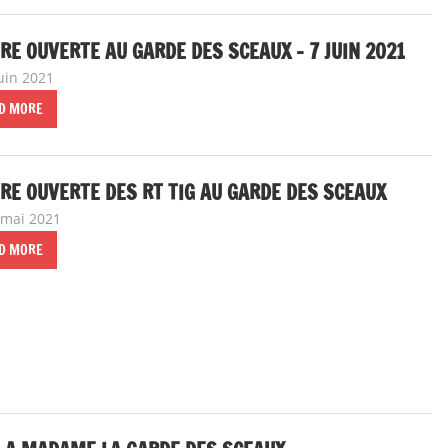
RE OUVERTE AU GARDE DES SCEAUX – 7 JUIN 2021
juin 2021
delfabsar
A la une
,
Communiqué national
D MORE
RE OUVERTE DES RT TIG AU GARDE DES SCEAUX
 mai 2021
delfabsar
Communiqué local
D MORE