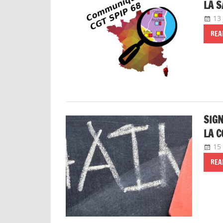
LA S
13
REA
SIGN
LA C
15
REA