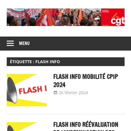
Skip
to
content
Union
CGT
de
MENU
insertion
syndicats
CGT
probation
insertion
ÉTIQUETTE :
FLASH INFO
probation
FLASH INFO MOBILITÉ CPIP
2024
26 février 2024
delfabsar
A la une
,
Communiqué
national
FLASH INFO RÉÉVALUATION