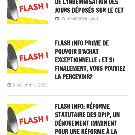
DE L’INDEMNISATION DES
JOURS DÉPOSÉS SUR LE CET
29 novembre 2023
delfabsar
A la une
,
flash info
FLASH INFO PRIME DE
POUVOIR D’ACHAT
EXCEPTIONNELLE : ET SI
FINALEMENT, VOUS POUVIEZ
LA PERCEVOIR?
9 novembre 2023
delfabsar
A la une
,
Communiqué national
,
flash
info
FLASH INFO: RÉFORME
STATUTAIRE DES DPIP, UN
DÉNOUEMENT IMMINENT
POUR UNE RÉFORME À LA