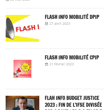
FLASH INFO MOBILITÉ DPIP
27 avril 2023
delfabsar
A la une
,
flash
info
,
Mobilité /
Avancement
FLASH INFO MOBILITÉ CPIP
21 février 2023
delfabsar
A la une
,
Communiqué
national
FLAH INFO BUDGET JUSTICE
2023 : FIN DE L’IFSE DIVISÉE