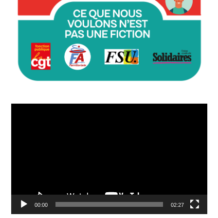
Lecteur
vidéo
00:00
02:27