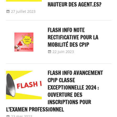
HAUTEUR DES AGENT.ES?
27 juillet 2023
delfabsar
A la une
,
Communiqué national
FLASH INFO NOTE
RECTIFICATIVE POUR LA
MOBILITÉ DES CPIP
22 juin 2023
delfabsar
A la une
,
Mobilité /
Avancement
FLASH INFO AVANCEMENT
CPIP CLASSE
EXCEPTIONNELLE 2024 :
OUVERTURE DES
INSCRIPTIONS POUR
L’EXAMEN PROFESSIONNEL
23 mai 2023
delfabsar
A la une
,
flash info