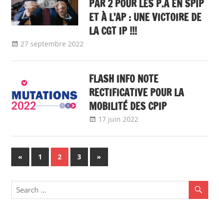
PAR 2 POUR LES P.A EN SPIP
ET À L’AP : UNE VICTOIRE DE
LA CGT IP !!!
27 septembre 2022
delfabsar
A la une
,
Communiqué national
,
flash info
FLASH INFO NOTE
RECTIFICATIVE POUR LA
MOBILITÉ DES CPIP
17 juin 2022
delfabsar
A la une
,
flash info
,
Mobilité /
Avancement
Navigation
Previous
Next
«
1
2
3
»
Posts
Posts
des
articles