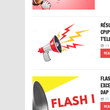
RÉSU
CPI
T’EL
13
REA
FLAS
EXCE
DAP
25
REA