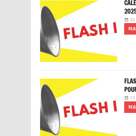
CAL
202
22 
REA
FLAS
POUR
13
REA