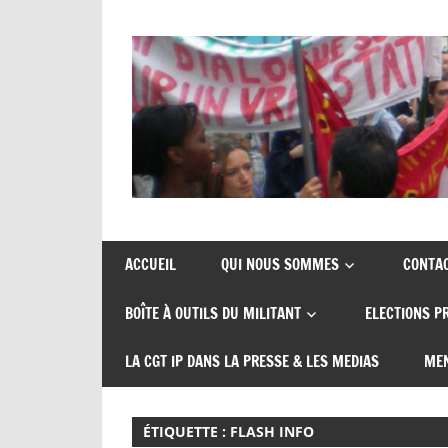
Skip
to
content
Union
CGT
de
insertion
syndicats
ACCUEIL
QUI NOUS SOMMES
CONTA
CGT
probation
BOÎTE À OUTILS DU MILITANT
ELECTIONS P
insertion
probation
LA CGT IP DANS LA PRESSE & LES MEDIAS
MEN
ÉTIQUETTE :
FLASH INFO