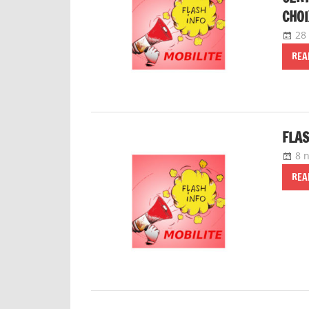
CHOI
28 
REA
FLAS
8 
REA