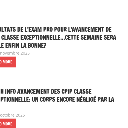
LTATS DE L’EXAM PRO POUR L’AVANCEMENT DE
P CLASSE EXCEPTIONNELLE…CETTE SEMAINE SERA
LE ENFIN LA BONNE?
 novembre 2025
delfabsar
A la une
,
Communiqué national
D MORE
H INFO AVANCEMENT DES CPIP CLASSE
PTIONNELLE: UN CORPS ENCORE NÉGLIGÉ PAR LA
 octobre 2025
delfabsar
A la une
,
Communiqué national
D MORE