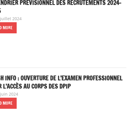
ENDRIER PRÉVISIONNEL DES RECRUTEMENTS 2024-
5
juillet 2024
delfabsar
A la une
,
flash info
D MORE
H INFO : OUVERTURE DE L’EXAMEN PROFESSIONNEL
 L’ACCÈS AU CORPS DES DPIP
 juin 2024
delfabsar
A la une
,
flash info
D MORE