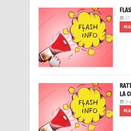
FLAS
27 
REA
RATT
LA C
3 a
REA