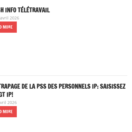
H INFO TÉLÉTRAVAIL
avril 2026
delfabsar
A la une
,
Communiqué national
D MORE
RAPAGE DE LA PSS DES PERSONNELS IP: SAISISSEZ
GT IP!
vril 2026
delfabsar
A la une
,
Communiqué national
D MORE