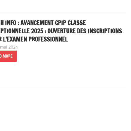
H INFO : AVANCEMENT CPIP CLASSE
PTIONNELLE 2025 : OUVERTURE DES INSCRIPTIONS
R L’EXAMEN PROFESSIONNEL
 mai 2024
delfabsar
A la une
,
Communiqué national
D MORE