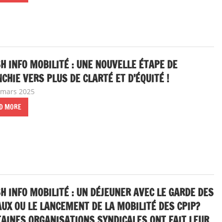
H INFO MOBILITÉ : UNE NOUVELLE ÉTAPE DE
CHIE VERS PLUS DE CLARTÉ ET D’ÉQUITÉ !
 mars 2025
delfabsar
A la une
,
Communiqué national
D MORE
H INFO MOBILITÉ : UN DÉJEUNER AVEC LE GARDE DES
UX OU LE LANCEMENT DE LA MOBILITÉ DES CPIP?
AINES ORGANISATIONS SYNDICALES ONT FAIT LEUR