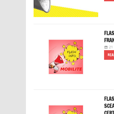
FLAS
FRAN
21
REA
FLAS
SCEA
CERT