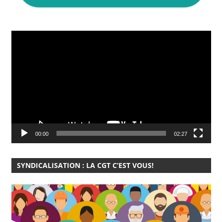
Lecteur
vidéo
00:00
02:27
SYNDICALISATION : LA CGT C’EST VOUS!