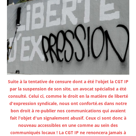
Suite à la tentative de censure dont a été l'objet la CGT IP
par la suspension de son site, un avocat spécialisé a été
consulté. Celui ci, comme le droit en la matière de liberté
d'expression syndicale, nous ont conforté.es dans notre
bon droit à re-publier nos communications qui avaient
fait l'objet d'un signalement abusif. Ceux ci sont donc à
nouveau accessibles en une comme au sein des
communiqués locaux ! La CGT IP ne renoncera jamais à