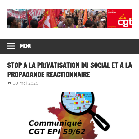
Union
CGT
de
MENU
insertion
syndicats
CGT
probation
STOP A LA PRIVATISATION DU SOCIAL ET A LA
insertion
probation
PROPAGANDE REACTIONNAIRE
30 mai 2026
delfabsar
Communiqué local