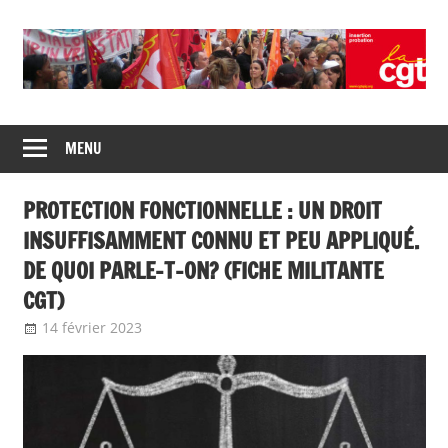
Union
CGT
de
MENU
insertion
syndicats
CGT
probation
PROTECTION FONCTIONNELLE : UN DROIT
insertion
probation
INSUFFISAMMENT CONNU ET PEU APPLIQUÉ.
DE QUOI PARLE-T-ON? (FICHE MILITANTE
CGT)
14 février 2023
delfabsar
Boîte à outils
,
Protection Fonctionnelle