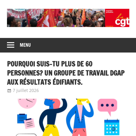
Union
CGT
de
MENU
insertion
syndicats
CGT
probation
POURQUOI SUIS-TU PLUS DE 60
insertion
probation
PERSONNES? UN GROUPE DE TRAVAIL DGAP
AUX RÉSULTATS ÉDIFIANTS.
7 juillet 2026
delfabsar
A la une
,
Communiqué national