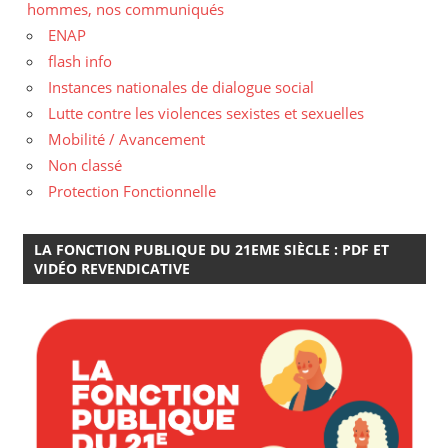
hommes, nos communiqués
ENAP
flash info
Instances nationales de dialogue social
Lutte contre les violences sexistes et sexuelles
Mobilité / Avancement
Non classé
Protection Fonctionnelle
LA FONCTION PUBLIQUE DU 21EME SIÈCLE : PDF ET
VIDÉO REVENDICATIVE