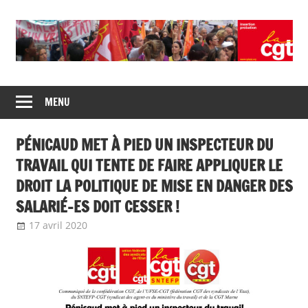
Union
CGT
de
MENU
insertion
syndicats
CGT
probation
PÉNICAUD MET À PIED UN INSPECTEUR DU
insertion
probation
TRAVAIL QUI TENTE DE FAIRE APPLIQUER LE
DROIT LA POLITIQUE DE MISE EN DANGER DES
SALARIÉ-ES DOIT CESSER !
17 avril 2020
delfabsar
CGT Fonction publique