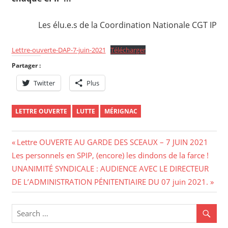
Les élu.e.s de la Coordination Nationale CGT IP
Lettre-ouverte-DAP-7-juin-2021
Télécharger
Partager :
Twitter
Plus
LETTRE OUVERTE
LUTTE
MÉRIGNAC
Navigation
Previous
Lettre OUVERTE AU GARDE DES SCEAUX – 7 JUIN 2021
Next
Post:
Les personnels en SPIP, (encore) les dindons de la farce !
de
Post:
UNANIMITÉ SYNDICALE : AUDIENCE AVEC LE DIRECTEUR
l’article
DE L’ADMINISTRATION PÉNITENTIAIRE DU 07 juin 2021.