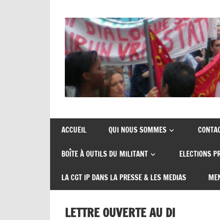
Union
CGT
de
insertion
syndicats
ACCUEIL
QUI NOUS SOMMES
CONTA
CGT
probation
BOÎTE À OUTILS DU MILITANT
ELECTIONS P
insertion
probation
LA CGT IP DANS LA PRESSE & LES MEDIAS
MEN
LETTRE OUVERTE AU DI