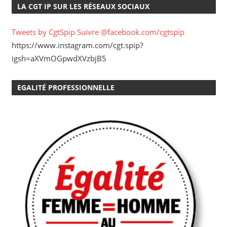
LA CGT IP SUR LES RÉSEAUX SOCIAUX
Tweets by CgtSpip
Suivre @facebook.com/cgtspip
https://www.instagram.com/cgt.spip?
igsh=aXVmOGpwdXVzbjB5
EGALITÉ PROFESSIONNELLE