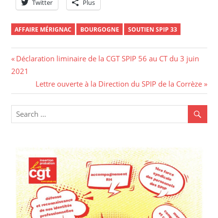
Twitter
Plus
AFFAIRE MÉRIGNAC
BOURGOGNE
SOUTIEN SPIP 33
Navigation
Previous
Déclaration liminaire de la CGT SPIP 56 au CT du 3 juin
Post:
2021
de
Next
Lettre ouverte à la Direction du SPIP de la Corrèze
l’article
Post: