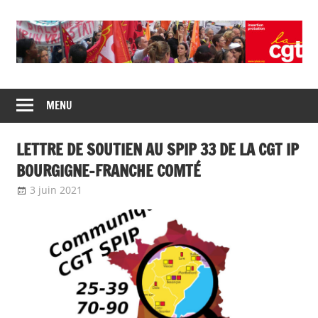
Skip
to
content
Union
CGT
de
MENU
insertion
syndicats
CGT
probation
LETTRE DE SOUTIEN AU SPIP 33 DE LA CGT IP
insertion
probation
BOURGIGNE-FRANCHE COMTÉ
3 juin 2021
delfabsar
Communiqué local