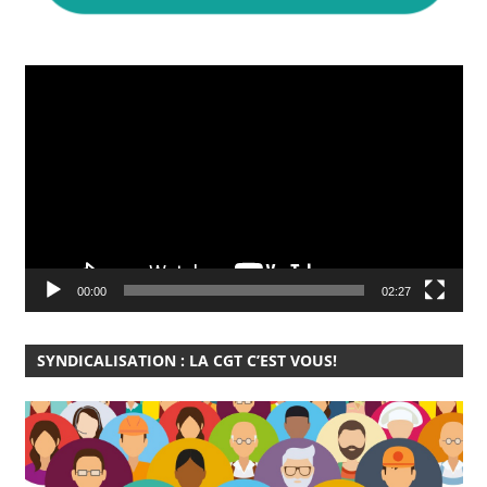
Lecteur
vidéo
00:00
02:27
SYNDICALISATION : LA CGT C’EST VOUS!