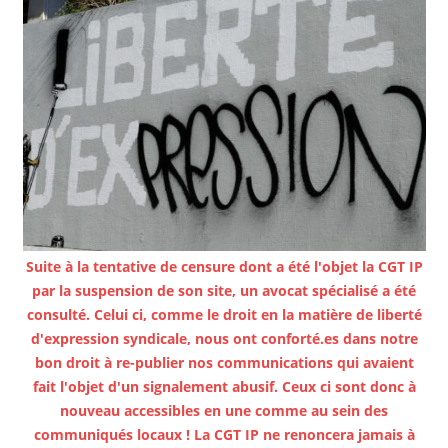
Suite à la tentative de censure dont a été l'objet la CGT IP
par la suspension de son site, un avocat spécialisé a été
consulté. Celui ci, comme le droit en la matière de liberté
d'expression syndicale, nous ont conforté.es dans notre
bon droit à re-publier nos communications qui avaient
fait l'objet d'un signalement abusif. Ceux ci sont donc à
nouveau accessibles en une comme au sein des
communiqués locaux ! La CGT IP ne renoncera jamais à