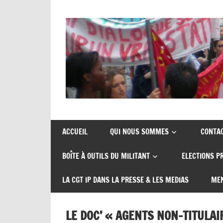
Skip
to
content
Union
CGT
de
insertion
syndicats
ACCUEIL
QUI NOUS SOMMES
CONTA
CGT
probation
BOÎTE À OUTILS DU MILITANT
ELECTIONS P
insertion
probation
LA CGT IP DANS LA PRESSE & LES MEDIAS
MEN
LE DOC’ « AGENTS NON-TITULAI