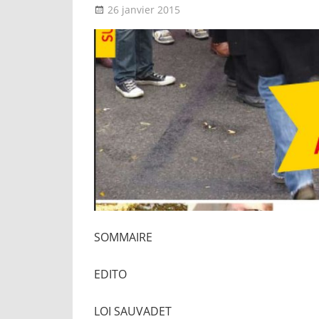
26 janvier 2015
delfabsar
CGT & société
SOMMAIRE
EDITO
LOI SAUVADET