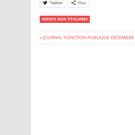
Twitter
Plus
AGENTS NON TITULAIRES
Navigation
Previous
JOURNAL FONCTION PUBLIQUE DECEMBRE –
Post:
de
l’article