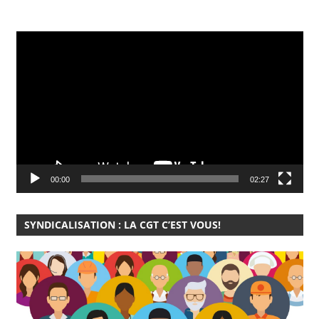
Lecteur
vidéo
00:00
02:27
SYNDICALISATION : LA CGT C’EST VOUS!