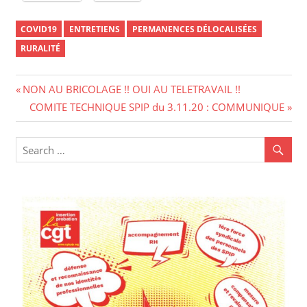
COVID19
ENTRETIENS
PERMANENCES DÉLOCALISÉES
RURALITÉ
Navigation
Previous
NON AU BRICOLAGE !! OUI AU TELETRAVAIL !!
Post:
Next
COMITE TECHNIQUE SPIP du 3.11.20 : COMMUNIQUE
de
Post:
l’article