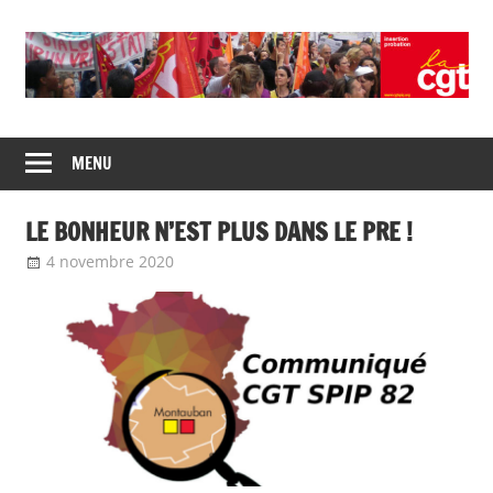
Skip
to
content
Union
CGT
de
MENU
insertion
syndicats
CGT
probation
LE BONHEUR N’EST PLUS DANS LE PRE !
insertion
probation
4 novembre 2020
delfabsar
Communiqué local