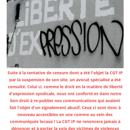
Suite à la tentative de censure dont a été l'objet la CGT IP
par la suspension de son site, un avocat spécialisé a été
consulté. Celui ci, comme le droit en la matière de liberté
d'expression syndicale, nous ont conforté.es dans notre
bon droit à re-publier nos communications qui avaient
fait l'objet d'un signalement abusif. Ceux ci sont donc à
nouveau accessibles en une comme au sein des
communiqués locaux ! La CGT IP ne renoncera jamais à
dénoncer et à porter la voix des victimes de violences