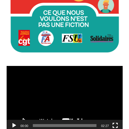
Lecteur
vidéo
00:00
02:27