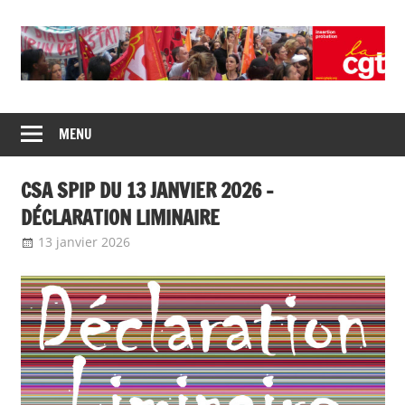
Union
CGT
de
MENU
insertion
syndicats
CGT
probation
CSA SPIP DU 13 JANVIER 2026 –
insertion
probation
DÉCLARATION LIMINAIRE
13 janvier 2026
delfabsar
A la une
,
Communiqué national