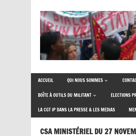
Union
CGT
de
insertion
syndicats
ACCUEIL
QUI NOUS SOMMES
CONTA
CGT
probation
BOÎTE À OUTILS DU MILITANT
ELECTIONS P
insertion
probation
LA CGT IP DANS LA PRESSE & LES MEDIAS
MEN
CSA MINISTÉRIEL DU 27 NOVEM