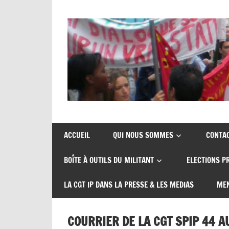
Skip
to
content
Union
CGT
de
insertion
syndicats
ACCUEIL
QUI NOUS SOMMES
CONTA
CGT
probation
BOÎTE À OUTILS DU MILITANT
ELECTIONS P
insertion
probation
LA CGT IP DANS LA PRESSE & LES MEDIAS
MEN
COURRIER DE LA CGT SPIP 44 A