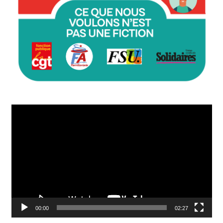
Lecteur
vidéo
00:00
02:27