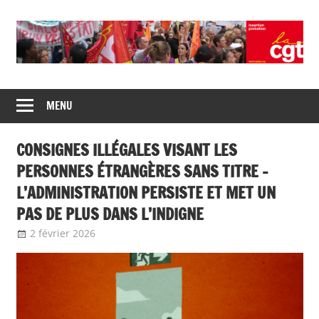
Union
CGT
de
MENU
insertion
syndicats
CGT
probation
CONSIGNES ILLÉGALES VISANT LES
insertion
probation
PERSONNES ÉTRANGÈRES SANS TITRE –
L’ADMINISTRATION PERSISTE ET MET UN
PAS DE PLUS DANS L’INDIGNE
2 février 2026
delfabsar
A la une
,
Communiqué national