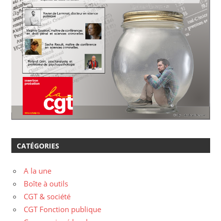
CATÉGORIES
A la une
Boîte à outils
CGT & société
CGT Fonction publique