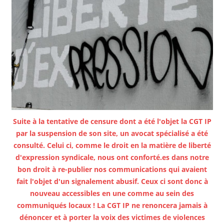
Suite à la tentative de censure dont a été l'objet la CGT IP
par la suspension de son site, un avocat spécialisé a été
consulté. Celui ci, comme le droit en la matière de liberté
d'expression syndicale, nous ont conforté.es dans notre
bon droit à re-publier nos communications qui avaient
fait l'objet d'un signalement abusif. Ceux ci sont donc à
nouveau accessibles en une comme au sein des
communiqués locaux ! La CGT IP ne renoncera jamais à
dénoncer et à porter la voix des victimes de violences