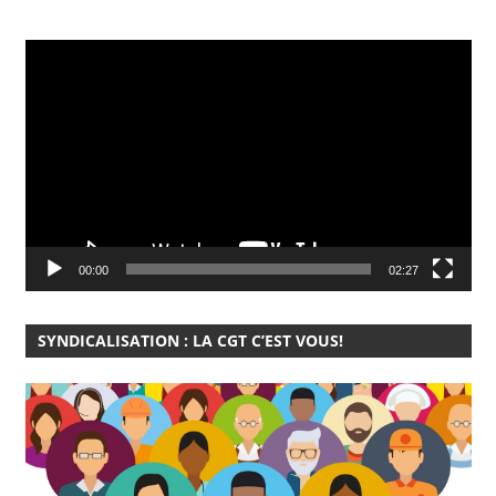
Lecteur
vidéo
00:00
02:27
SYNDICALISATION : LA CGT C’EST VOUS!