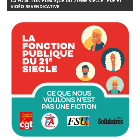
LA FONCTION PUBLIQUE DU 21EME SIÈCLE : PDF ET
VIDÉO REVENDICATIVE