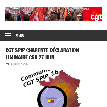
Union
CGT
de
MENU
insertion
syndicats
CGT
probation
CGT SPIP CHARENTE DÉCLARATION
insertion
probation
LIMINAIRE CSA 27 JUIN
3 juillet 2025
delfabsar
Communiqué local