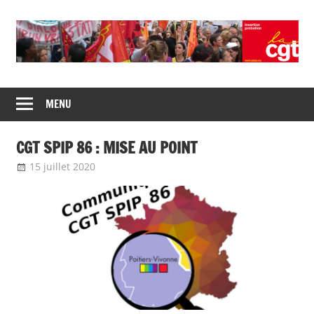
Union
CGT
de
MENU
insertion
syndicats
CGT
probation
CGT SPIP 86 : MISE AU POINT
insertion
probation
15 juillet 2020
delfabsar
Communiqué local