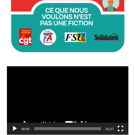
Lecteur
vidéo
00:00
02:27