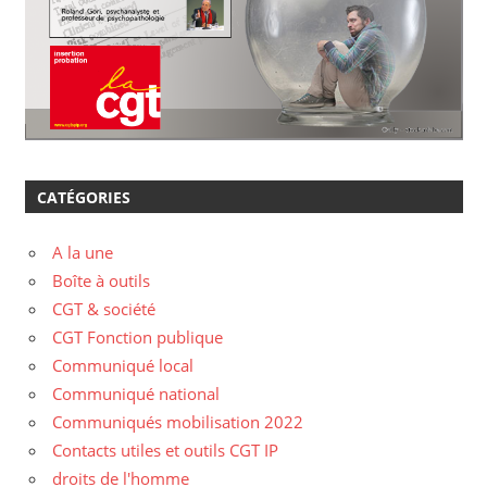
CATÉGORIES
A la une
Boîte à outils
CGT & société
CGT Fonction publique
Communiqué local
Communiqué national
Communiqués mobilisation 2022
Contacts utiles et outils CGT IP
droits de l'homme