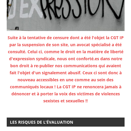
Suite à la tentative de censure dont a été l'objet la CGT IP
par la suspension de son site, un avocat spécialisé a été
consulté. Celui ci, comme le droit en la matière de liberté
d'expression syndicale, nous ont conforté.es dans notre
bon droit à re-publier nos communications qui avaient
fait l'objet d'un signalement abusif. Ceux ci sont donc à
nouveau accessibles en une comme au sein des
communiqués locaux ! La CGT IP ne renoncera jamais à
dénoncer et à porter la voix des victimes de violences
sexistes et sexuelles !!
LES RISQUES DE L’ÉVALUATION