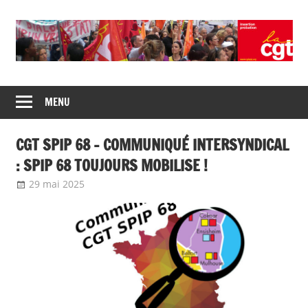
Union
CGT
de
MENU
insertion
syndicats
CGT
probation
CGT SPIP 68 – COMMUNIQUÉ INTERSYNDICAL
insertion
probation
: SPIP 68 TOUJOURS MOBILISE !
29 mai 2025
delfabsar
Communiqué local