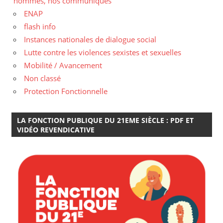
hommes, nos communiqués
ENAP
flash info
Instances nationales de dialogue social
Lutte contre les violences sexistes et sexuelles
Mobilité / Avancement
Non classé
Protection Fonctionnelle
LA FONCTION PUBLIQUE DU 21EME SIÈCLE : PDF ET
VIDÉO REVENDICATIVE