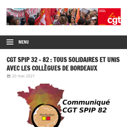
Union
CGT
de
MENU
insertion
syndicats
CGT
probation
CGT SPIP 32 – 82 : TOUS SOLIDAIRES ET UNIS
insertion
probation
AVEC LES COLLÈGUES DE BORDEAUX
20 mai 2021
delfabsar
Communiqué local