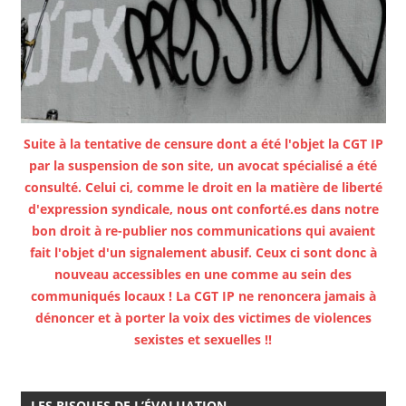
Suite à la tentative de censure dont a été l'objet la CGT IP
par la suspension de son site, un avocat spécialisé a été
consulté. Celui ci, comme le droit en la matière de liberté
d'expression syndicale, nous ont conforté.es dans notre
bon droit à re-publier nos communications qui avaient
fait l'objet d'un signalement abusif. Ceux ci sont donc à
nouveau accessibles en une comme au sein des
communiqués locaux ! La CGT IP ne renoncera jamais à
dénoncer et à porter la voix des victimes de violences
sexistes et sexuelles !!
LES RISQUES DE L’ÉVALUATION