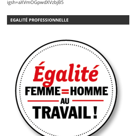
igsh=aXVmOGpwdXVzbjB5
EGALITÉ PROFESSIONNELLE