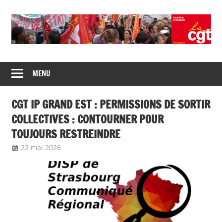
Union
CGT
de
MENU
insertion
syndicats
CGT
probation
CGT IP GRAND EST : PERMISSIONS DE SORTIR
insertion
probation
COLLECTIVES : CONTOURNER POUR
TOUJOURS RESTREINDRE
22 mai 2026
delfabsar
Communiqué local