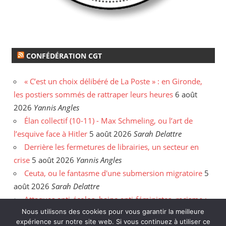
CONFÉDÉRATION CGT
« C’est un choix délibéré de La Poste » : en Gironde,
les postiers sommés de rattraper leurs heures
6 août
2026
Yannis Angles
Élan collectif (10-11) - Max Schmeling, ou l’art de
l’esquive face à Hitler
5 août 2026
Sarah Delattre
Derrière les fermetures de librairies, un secteur en
crise
5 août 2026
Yannis Angles
Ceuta, ou le fantasme d'une submersion migratoire
5
août 2026
Sarah Delattre
Attaques anti-écolos, haine anti-féministes, racisme :
face aux incendies, les délires de l'extrême droite
31
Nous utilisons des cookies pour vous garantir la meilleure
expérience sur notre site web. Si vous continuez à utiliser ce
juillet 2026
Enzo Hanart