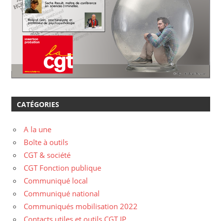
CATÉGORIES
A la une
Boîte à outils
CGT & société
CGT Fonction publique
Communiqué local
Communiqué national
Communiqués mobilisation 2022
Contacts utiles et outils CGT IP