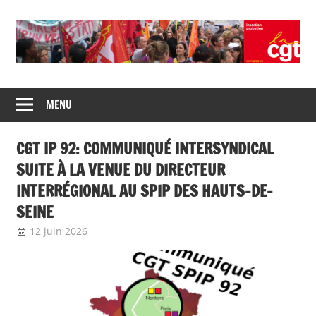
Union
CGT
de
MENU
insertion
syndicats
CGT
probation
CGT IP 92: COMMUNIQUÉ INTERSYNDICAL
insertion
probation
SUITE À LA VENUE DU DIRECTEUR
INTERRÉGIONAL AU SPIP DES HAUTS-DE-
SEINE
12 juin 2026
delfabsar
Communiqué local
,
Non classé