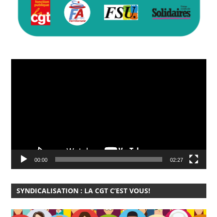
Lecteur
vidéo
00:00
02:27
SYNDICALISATION : LA CGT C’EST VOUS!