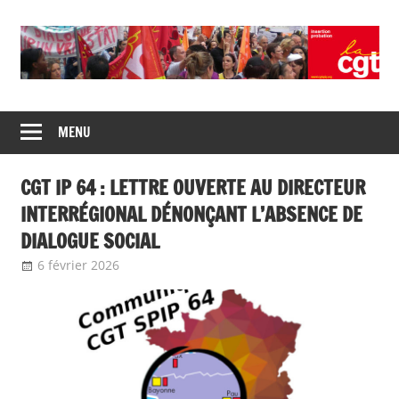
Union
CGT
de
MENU
insertion
syndicats
CGT
probation
CGT IP 64 : LETTRE OUVERTE AU DIRECTEUR
insertion
probation
INTERRÉGIONAL DÉNONÇANT L’ABSENCE DE
DIALOGUE SOCIAL
6 février 2026
delfabsar
Communiqué local