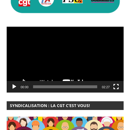
Lecteur
vidéo
00:00
02:27
SYNDICALISATION : LA CGT C’EST VOUS!