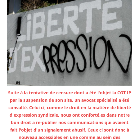
Suite à la tentative de censure dont a été l'objet la CGT IP
par la suspension de son site, un avocat spécialisé a été
consulté. Celui ci, comme le droit en la matière de liberté
d'expression syndicale, nous ont conforté.es dans notre
bon droit à re-publier nos communications qui avaient
fait l'objet d'un signalement abusif. Ceux ci sont donc à
nouveau accessibles en une comme au sein des