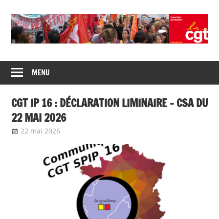
Union
CGT
de
MENU
insertion
syndicats
CGT
probation
CGT IP 16 : DÉCLARATION LIMINAIRE – CSA DU
insertion
probation
22 MAI 2026
22 mai 2026
delfabsar
Communiqué local