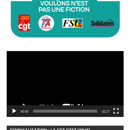
Lecteur
vidéo
00:00
02:27
SYNDICALISATION : LA CGT C’EST VOUS!