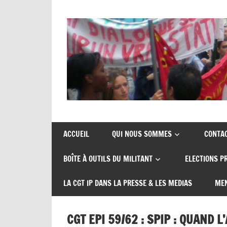
Union
CGT
de
insertion
syndicats
ACCUEIL
QUI NOUS SOMMES
CONTA
CGT
probation
BOÎTE À OUTILS DU MILITANT
ELECTIONS P
insertion
probation
LA CGT IP DANS LA PRESSE & LES MEDIAS
MEN
CGT EPI 59/62 : SPIP : QUAND