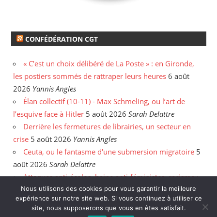
CONFÉDÉRATION CGT
« C’est un choix délibéré de La Poste » : en Gironde,
les postiers sommés de rattraper leurs heures
6 août
2026
Yannis Angles
Élan collectif (10-11) - Max Schmeling, ou l’art de
l’esquive face à Hitler
5 août 2026
Sarah Delattre
Derrière les fermetures de librairies, un secteur en
crise
5 août 2026
Yannis Angles
Ceuta, ou le fantasme d'une submersion migratoire
5
août 2026
Sarah Delattre
Attaques anti-écolos, haine anti-féministes, racisme :
face aux incendies, les délires de l'extrême droite
31
Nous utilisons des cookies pour vous garantir la meilleure
expérience sur notre site web. Si vous continuez à utiliser ce
juillet 2026
Enzo Hanart
site, nous supposerons que vous en êtes satisfait.