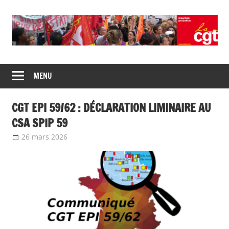
Union
CGT
de
MENU
insertion
syndicats
CGT
probation
CGT EPI 59/62 : DÉCLARATION LIMINAIRE AU
insertion
probation
CSA SPIP 59
26 mars 2026
delfabsar
Communiqué local