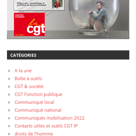
CATÉGORIES
A la une
Boîte à outils
CGT & société
CGT Fonction publique
Communiqué local
Communiqué national
Communiqués mobilisation 2022
Contacts utiles et outils CGT IP
droits de l'homme