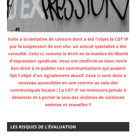
Suite à la tentative de censure dont a été l'objet la CGT IP
par la suspension de son site, un avocat spécialisé a été
consulté. Celui ci, comme le droit en la matière de liberté
d'expression syndicale, nous ont conforté.es dans notre
bon droit à re-publier nos communications qui avaient
fait l'objet d'un signalement abusif. Ceux ci sont donc à
nouveau accessibles en une comme au sein des
communiqués locaux ! La CGT IP ne renoncera jamais à
dénoncer et à porter la voix des victimes de violences
sexistes et sexuelles !!
LES RISQUES DE L’ÉVALUATION