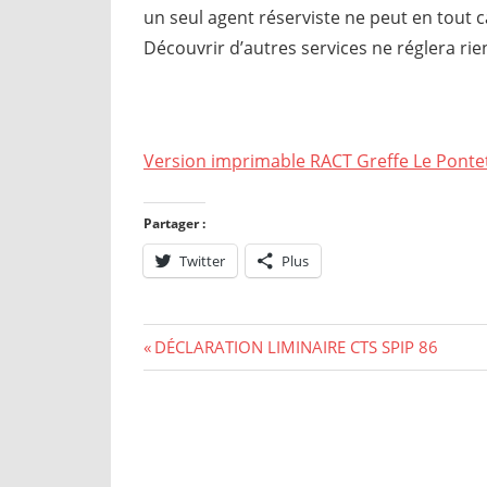
un seul agent réserviste ne peut en tout cas
Découvrir d’autres services ne réglera rie
Version imprimable RACT Greffe Le Ponte
Partager :
Twitter
Plus
Navigation
Previous
DÉCLARATION LIMINAIRE CTS SPIP 86
Post:
de
l’article