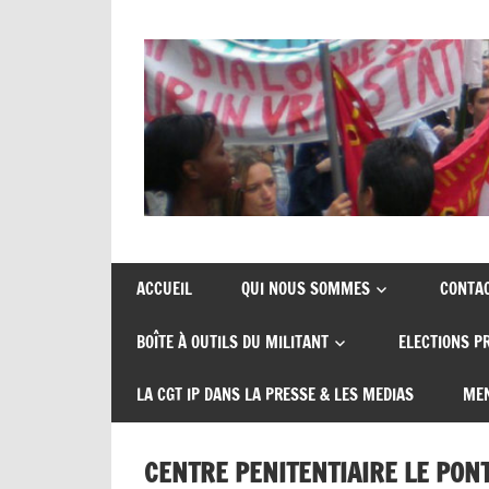
Skip
to
content
Union
CGT
de
insertion
syndicats
ACCUEIL
QUI NOUS SOMMES
CONTA
CGT
probation
BOÎTE À OUTILS DU MILITANT
ELECTIONS P
insertion
probation
LA CGT IP DANS LA PRESSE & LES MEDIAS
MEN
CENTRE PENITENTIAIRE LE PON