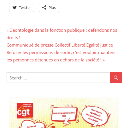
Twitter
Plus
Navigation
Previous
Déontologie dans la fonction publique : défendons nos
Post:
droits !
de
Next
Communiqué de presse Collectif Liberté Egalité Justice
l’article
Post:
Refuser les permissions de sortir, c’est vouloir maintenir
les personnes détenues en dehors de la société !