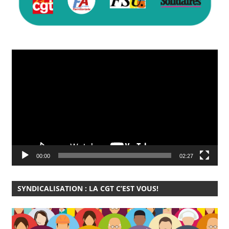
Lecteur
vidéo
00:00
02:27
SYNDICALISATION : LA CGT C’EST VOUS!