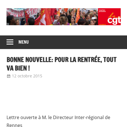
Skip
to
content
Union
CGT
de
MENU
insertion
syndicats
CGT
probation
BONNE NOUVELLE: POUR LA RENTRÉE, TOUT
insertion
probation
VA BIEN !
12 octobre 2015
delfabsar
Communiqué local
Lettre ouverte à M. le Directeur Inter-régional de
Rennes