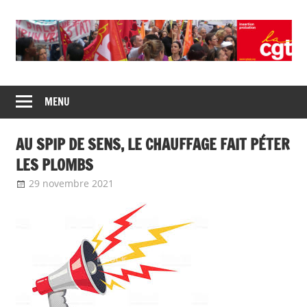
Union
CGT
de
MENU
insertion
syndicats
CGT
probation
AU SPIP DE SENS, LE CHAUFFAGE FAIT PÉTER
insertion
probation
LES PLOMBS
29 novembre 2021
delfabsar
Communiqué local