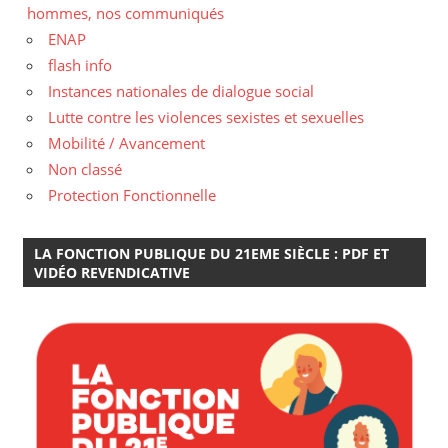
hommes, nos communiqués
ENAP
flash info
Instances nationales de dialogue social
Lutte contre les violences sexistes et sexuelles
Mobilité / Avancement
Non classé
Protection Fonctionnelle
LA FONCTION PUBLIQUE DU 21EME SIÈCLE : PDF ET
VIDÉO REVENDICATIVE