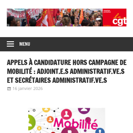
Union
CGT
de
MENU
insertion
syndicats
CGT
probation
APPELS À CANDIDATURE HORS CAMPAGNE DE
insertion
probation
MOBILITÉ : ADJOINT.E.S ADMINISTRATIF.VE.S
ET SECRÉTAIRES ADMINISTRATIF.VE.S
16 janvier 2026
delfabsar
Communiqué national
,
Mobilité /
Avancement
,
Non classé