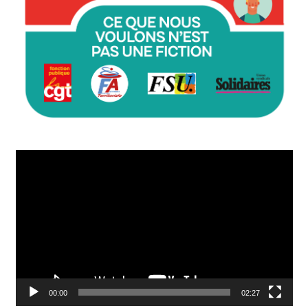
Lecteur
vidéo
00:00
02:27