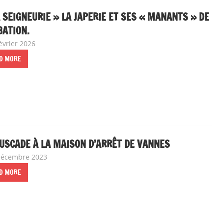
 SEIGNEURIE » LA JAPERIE ET SES « MANANTS » DE
BATION.
évrier 2026
delfabsar
Communiqué local
D MORE
USCADE À LA MAISON D’ARRÊT DE VANNES
décembre 2023
delfabsar
Communiqué local
,
Non classé
D MORE