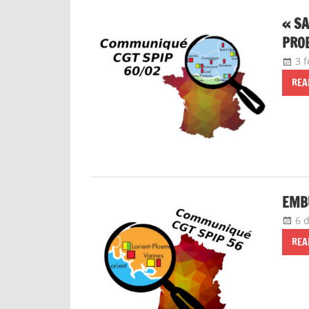
« SA
PRO
3 f
REA
EMB
6 
REA