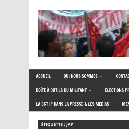
Skip
to
content
Union
CGT
de
insertion
syndicats
ACCUEIL
QUI NOUS SOMMES
CONTA
CGT
probation
BOÎTE À OUTILS DU MILITANT
ELECTIONS P
insertion
probation
LA CGT IP DANS LA PRESSE & LES MEDIAS
MEN
ÉTIQUETTE :
JAP