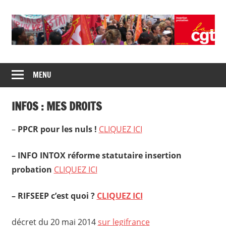
Skip
to
content
Union
CGT
de
MENU
insertion
syndicats
CGT
probation
INFOS : MES DROITS
insertion
probation
–
PPCR pour les nuls !
CLIQUEZ ICI
– INFO INTOX réforme statutaire insertion
probation
CLIQUEZ ICI
– RIFSEEP c’est quoi ?
CLIQUEZ ICI
décret du 20 mai 2014
sur legifrance