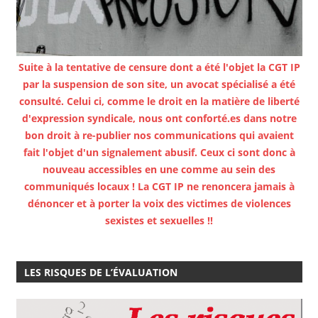
Suite à la tentative de censure dont a été l'objet la CGT IP
par la suspension de son site, un avocat spécialisé a été
consulté. Celui ci, comme le droit en la matière de liberté
d'expression syndicale, nous ont conforté.es dans notre
bon droit à re-publier nos communications qui avaient
fait l'objet d'un signalement abusif. Ceux ci sont donc à
nouveau accessibles en une comme au sein des
communiqués locaux ! La CGT IP ne renoncera jamais à
dénoncer et à porter la voix des victimes de violences
sexistes et sexuelles !!
LES RISQUES DE L’ÉVALUATION