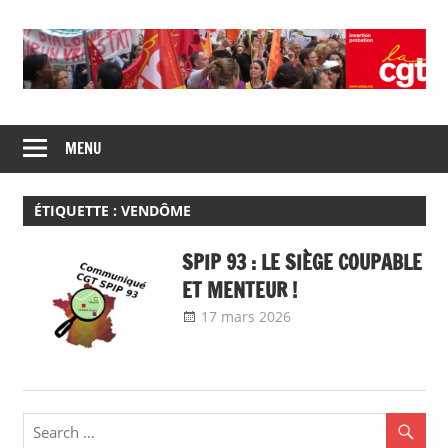
Skip
to
content
Union
CGT
de
MENU
insertion
syndicats
CGT
probation
insertion
ÉTIQUETTE :
VENDÔME
probation
SPIP 93 : LE SIÈGE COUPABLE
ET MENTEUR !
17 mars 2026
delfabsar
Communiqué
local