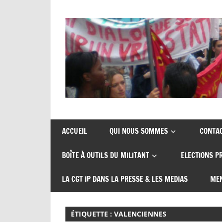
Skip
to
content
Union
CGT
de
insertion
syndicats
ACCUEIL
QUI NOUS SOMMES
CONTA
CGT
probation
BOÎTE À OUTILS DU MILITANT
ELECTIONS P
insertion
probation
LA CGT IP DANS LA PRESSE & LES MEDIAS
MEN
ÉTIQUETTE :
VALENCIENNES