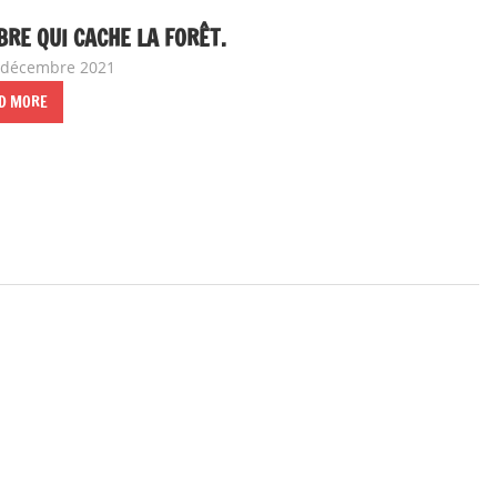
BRE QUI CACHE LA FORÊT.
 décembre 2021
delfabsar
Communiqué local
D MORE