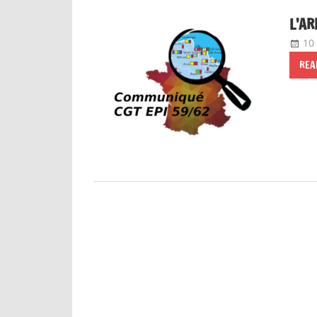
L’AR
10
REA