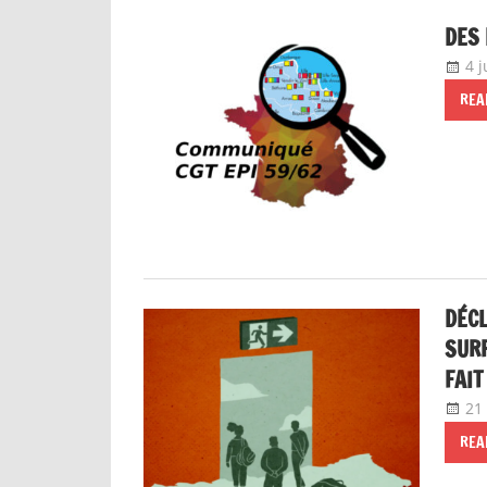
DES 
4 
REA
DÉCL
SURP
FAIT
21
REA