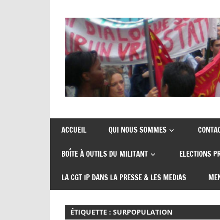
Skip
to
content
Union
CGT
de
insertion
syndicats
ACCUEIL
QUI NOUS SOMMES
CONTA
CGT
probation
BOÎTE À OUTILS DU MILITANT
ELECTIONS P
insertion
probation
LA CGT IP DANS LA PRESSE & LES MEDIAS
MEN
ÉTIQUETTE :
SURPOPULATION