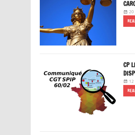
CAR
20
REA
CP L
DISP
12
REA