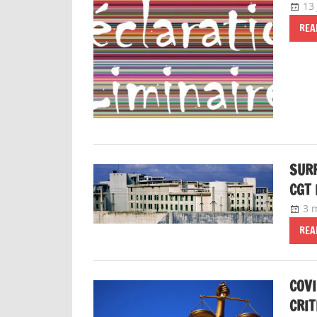
13
REA
SURP
CGT 
3 
REA
COVI
CRIT