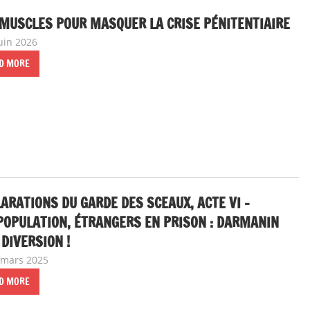
MUSCLES POUR MASQUER LA CRISE PÉNITENTIAIRE
juin 2026
delfabsar
Communiqué local
D MORE
ARATIONS DU GARDE DES SCEAUX, ACTE VI -
OPULATION, ÉTRANGERS EN PRISON : DARMANIN
 DIVERSION !
 mars 2025
delfabsar
A la une
,
Communiqué national
D MORE