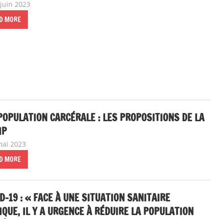
 juin 2023
delfabsar
Instances nationales de dialogue social
D MORE
OPULATION CARCÉRALE : LES PROPOSITIONS DE LA
IP
mai 2023
delfabsar
A la une
,
Communiqué national
D MORE
D-19 : « FACE À UNE SITUATION SANITAIRE
IQUE, IL Y A URGENCE À RÉDUIRE LA POPULATION