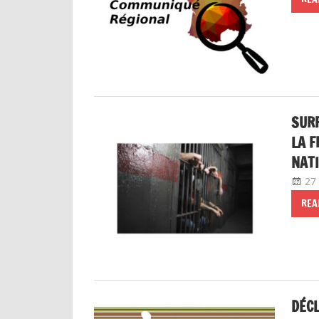
SURP
LA F
NATI
27
REA
DÉCL