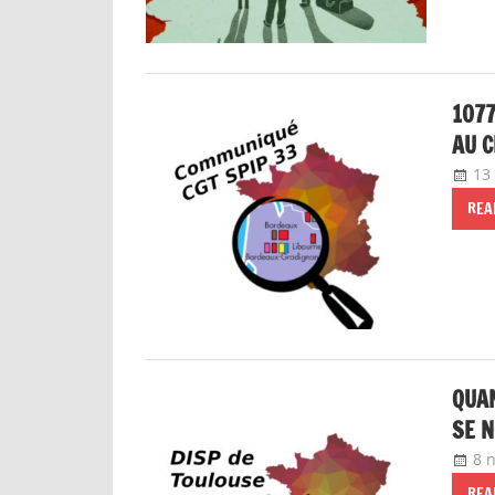
1077
AU 
13
REA
QUAN
SE N
8 
REA