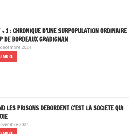
 + 1 : CHRONIQUE D’UNE SURPOPULATION ORDINAIRE
CP DE BORDEAUX GRADIGNAN
 décembre 2024
delfabsar
Communiqué local
D MORE
D LES PRISONS DEBORDENT C’EST LA SOCIETE QUI
OIE
novembre 2024
delfabsar
Communiqué local
D MORE