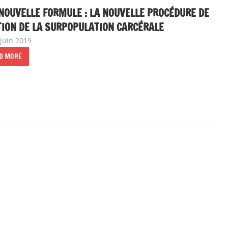
NOUVELLE FORMULE : LA NOUVELLE PROCÉDURE DE
ION DE LA SURPOPULATION CARCÉRALE
 juin 2019
delfabsar
A la une
,
Communiqué national
D MORE