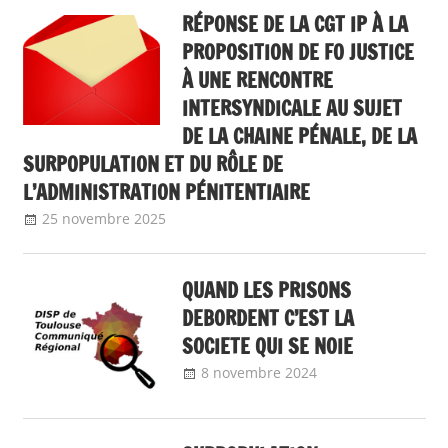
RÉPONSE DE LA CGT IP À LA
PROPOSITION DE FO JUSTICE
À UNE RENCONTRE
INTERSYNDICALE AU SUJET
DE LA CHAINE PÉNALE, DE LA
SURPOPULATION ET DU RÔLE DE
L’ADMINISTRATION PÉNITENTIAIRE
25 novembre 2025
delfabsar
A la une
,
Communiqué national
QUAND LES PRISONS
DEBORDENT C’EST LA
SOCIETE QUI SE NOIE
8 novembre 2024
delfabsar
Communiqué
local