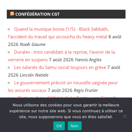
CONFÉDÉRATION CGT
Quand la musique bosse (1/5) - Black Sabbath,
l'accident du travail qui accoucha du heavy metal
8 août
2026
Noah Gaume
Duralex : trois candidats à la reprise, l’avenir de la
verrerie en suspens
7 août 2026
Yannis Angles
Les salariés du Samu social toujours en grève
7 août
2026
Lincoln Netiele
Le gouvernement prévoit un nouvelle saignée pour
les assurés sociaux
7 août 2026
Régis Frutier
« C’est un choix délibéré de La Poste » : en Gironde,
Nous utilisons des cookies pour vous garantir la meilleure
les postiers sommés de rattraper leurs heures
6 août
expérience sur notre site web. Si vous continuez à utiliser ce
2026
Yannis Angles
site, nous supposerons que vous en êtes satisfait.
OK
Non