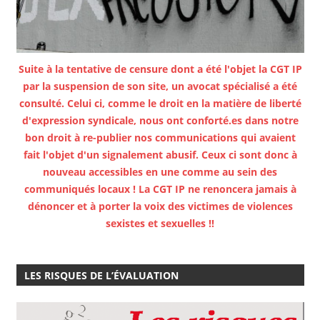
Suite à la tentative de censure dont a été l'objet la CGT IP
par la suspension de son site, un avocat spécialisé a été
consulté. Celui ci, comme le droit en la matière de liberté
d'expression syndicale, nous ont conforté.es dans notre
bon droit à re-publier nos communications qui avaient
fait l'objet d'un signalement abusif. Ceux ci sont donc à
nouveau accessibles en une comme au sein des
communiqués locaux ! La CGT IP ne renoncera jamais à
dénoncer et à porter la voix des victimes de violences
sexistes et sexuelles !!
LES RISQUES DE L’ÉVALUATION