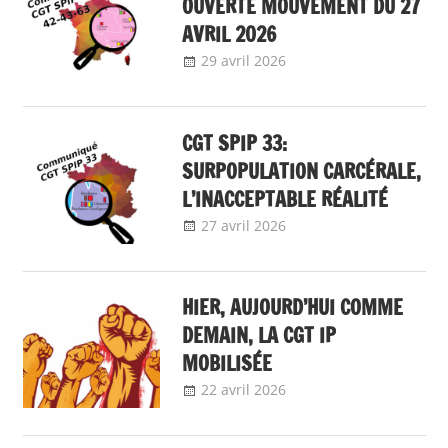
OUVERTE MOUVEMENT DU 27
AVRIL 2026
29 avril 2026
delfabsar
Communiqué
local
CGT SPIP 33:
SURPOPULATION CARCÉRALE,
L’INACCEPTABLE RÉALITÉ
27 avril 2026
delfabsar
Communiqué
local
HIER, AUJOURD’HUI COMME
DEMAIN, LA CGT IP
MOBILISÉE
22 avril 2026
delfabsar
A la une
,
Communiqué
national