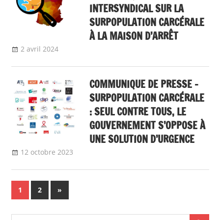
INTERSYNDICAL SUR LA
SURPOPULATION CARCÉRALE
À LA MAISON D’ARRÊT
2 avril 2024
delfabsar
Communiqué local
COMMUNIQUE DE PRESSE –
SURPOPULATION CARCÉRALE
: SEUL CONTRE TOUS, LE
GOUVERNEMENT S’OPPOSE À
UNE SOLUTION D’URGENCE
12 octobre 2023
delfabsar
A la une
,
Communiqué national
,
Non
classé
Navigation
Next
1
2
»
Posts
des