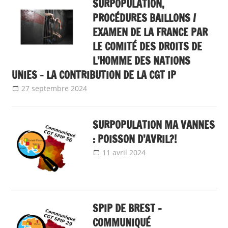
SURPOPULATION,
PROCÉDURES BAILLONS /
EXAMEN DE LA FRANCE PAR
LE COMITÉ DES DROITS DE
L’HOMME DES NATIONS
UNIES – LA CONTRIBUTION DE LA CGT IP
27 septembre 2024
delfabsar
A la une
,
Communiqué national
SURPOPULATION MA VANNES
: POISSON D’AVRIL?!
11 avril 2024
delfabsar
Communiqué
local
SPIP DE BREST –
COMMUNIQUÉ