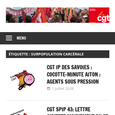
Skip
to
content
Union
CGT
de
MENU
insertion
syndicats
CGT
probation
insertion
ÉTIQUETTE :
SURPOPULATION CARCÉRALE
probation
CGT IP DES SAVOIES :
COCOTTE-MINUTE AITON :
AGENTS SOUS PRESSION
1 juillet 2026
delfabsar
Communiqué
local
CGT SPIP 43: LETTRE