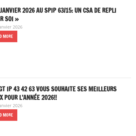
 JANVIER 2026 AU SPIP 63/15: UN CSA DE REPLI
R SOI »
janvier 2026
delfabsar
Communiqué local
D MORE
GT IP 43 42 63 VOUS SOUHAITE SES MEILLEURS
 POUR L’ANNÉE 2026!!
janvier 2026
delfabsar
Communiqué local
D MORE