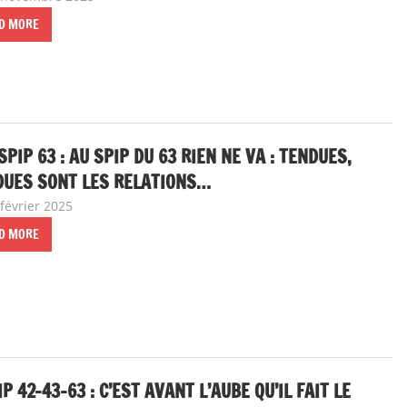
D MORE
SPIP 63 : AU SPIP DU 63 RIEN NE VA : TENDUES,
DUES SONT LES RELATIONS…
février 2025
delfabsar
Communiqué local
D MORE
IP 42-43-63 : C’EST AVANT L’AUBE QU’IL FAIT LE