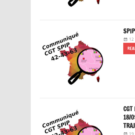
SPIP
12
REA
CGT 
18/0
TRA
19