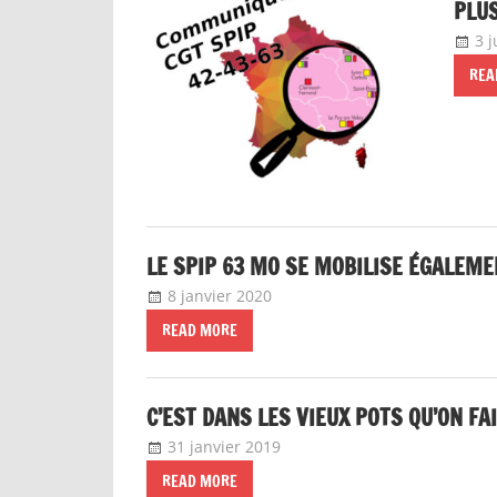
PLU
3 j
REA
LE SPIP 63 MO SE MOBILISE ÉGALEM
8 janvier 2020
delfabsar
Communiqué local
READ MORE
C’EST DANS LES VIEUX POTS QU’ON FA
31 janvier 2019
delfabsar
Communiqué local
READ MORE