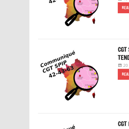
REA
CGT 
TEN
20 
REA
CGT 