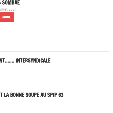
S SOMBRE
uillet 2024
delfabsar
Communiqué local
D MORE
ENT……. INTERSYNDICALE
IT LA BONNE SOUPE AU SPIP 63