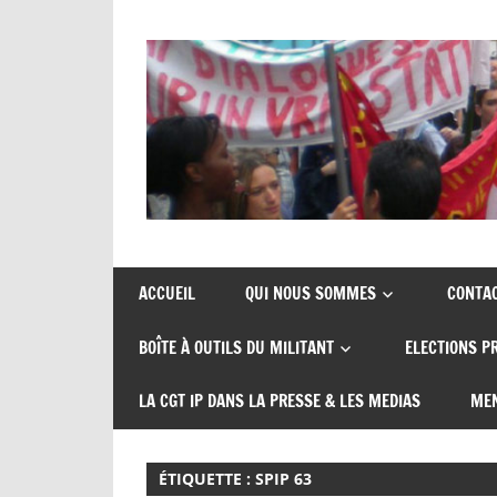
Skip
to
content
Union
CGT
de
insertion
syndicats
ACCUEIL
QUI NOUS SOMMES
CONTA
CGT
probation
BOÎTE À OUTILS DU MILITANT
ELECTIONS P
insertion
probation
LA CGT IP DANS LA PRESSE & LES MEDIAS
MEN
ÉTIQUETTE :
SPIP 63