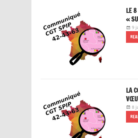
LE 8
« SU
9 
REA
LA C
VŒUX
8 
REA