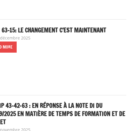
 63-15: LE CHANGEMENT C’EST MAINTENANT
 décembre 2025
delfabsar
Communiqué local
D MORE
IP 43-42-63 : EN RÉPONSE À LA NOTE DI DU
9/2025 EN MATIÈRE DE TEMPS DE FORMATION ET DE
JET
 novembre 2025
delfabsar
Communiqué local