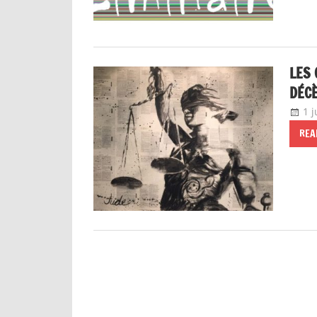
LES 
DÉCÈ
1 
REA