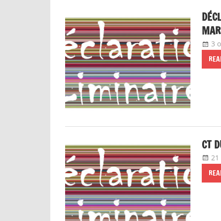
DÉCL
MAR
3 
REA
CT D
21
REA