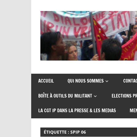
Skip
to
content
Union
CGT
de
insertion
syndicats
ACCUEIL
QUI NOUS SOMMES
CONTA
CGT
probation
BOÎTE À OUTILS DU MILITANT
ELECTIONS P
insertion
probation
LA CGT IP DANS LA PRESSE & LES MEDIAS
MEN
ÉTIQUETTE :
SPIP 06