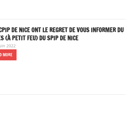
CPIP DE NICE ONT LE REGRET DE VOUS INFORMER DU
S (À PETIT FEU) DU SPIP DE NICE
juin 2022
delfabsar
Communiqué local
D MORE