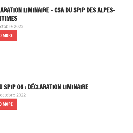
ARATION LIMINAIRE – CSA DU SPIP DES ALPES-
ITIMES
octobre 2023
delfabsar
Communiqué local
D MORE
U SPIP 06 : DÉCLARATION LIMINAIRE
 octobre 2022
delfabsar
Communiqué local
D MORE