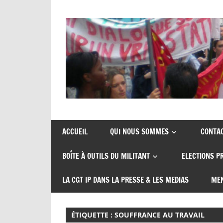
Skip
to
content
Union
CGT
de
insertion
syndicats
ACCUEIL
QUI NOUS SOMMES
CONTA
CGT
probation
BOÎTE À OUTILS DU MILITANT
ELECTIONS P
insertion
probation
LA CGT IP DANS LA PRESSE & LES MEDIAS
MEN
ÉTIQUETTE :
SOUFFRANCE AU TRAVAIL