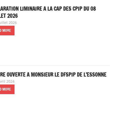
ARATION LIMINAIRE A LA CAP DES CPIP DU 08
LET 2026
uillet 2026
delfabsar
A la une
,
Communiqué national
,
Instances national
D MORE
RE OUVERTE A MONSIEUR LE DFSPIP DE L’ESSONNE
vril 2024
delfabsar
Communiqué local
D MORE