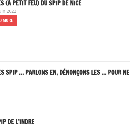
S (À PETIT FEU) DU SPIP DE NICE
juin 2022
delfabsar
Communiqué local
D MORE
ES SPIP … PARLONS EN, DÉNONÇONS LES … POUR NE
al
,
Instances nationales de dialogue social
IP DE L’INDRE