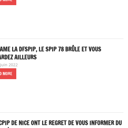
ME LA DFSPIP, LE SPIP 78 BRÛLE ET VOUS
RDEZ AILLEURS
 juin 2022
delfabsar
Communiqué local
D MORE
CPIP DE NICE ONT LE REGRET DE VOUS INFORMER DU