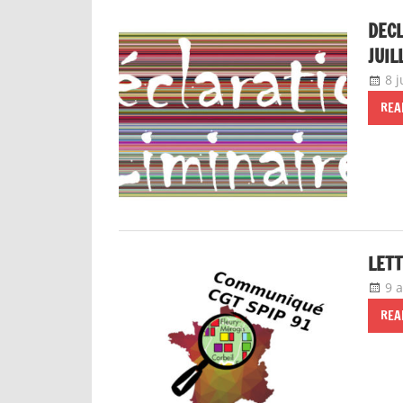
DECL
JUIL
8 j
REA
LETT
9 a
REA