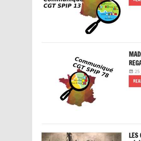
MADA
REGA
25
REA
LES 