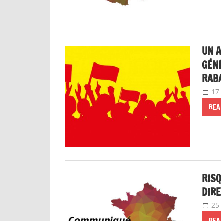
UN A
GÉNÉ
RAB
17
REA
RISQ
DIRE
25
REA