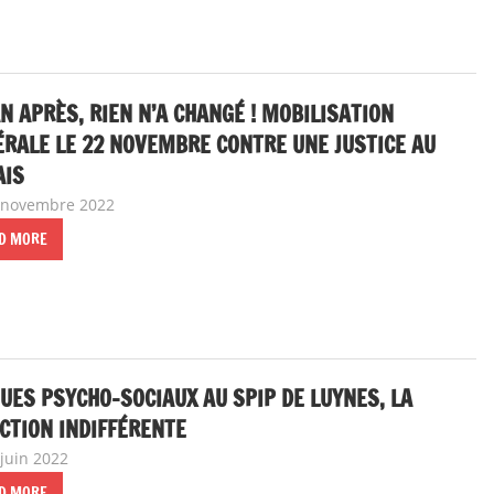
N APRÈS, RIEN N’A CHANGÉ ! MOBILISATION
RALE LE 22 NOVEMBRE CONTRE UNE JUSTICE AU
AIS
 novembre 2022
delfabsar
A la une
,
Non classé
D MORE
UES PSYCHO-SOCIAUX AU SPIP DE LUYNES, LA
CTION INDIFFÉRENTE
 juin 2022
delfabsar
Communiqué local
D MORE