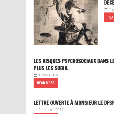
DÉCÈ
1 
REA
LES RISQUES PSYCHOSOCIAUX DANS L
PLUS LES SUBIR.
1 mars 2018
delfabsar
A la une
,
Communiqué loc
READ MORE
LETTRE OUVERTE À MONSIEUR LE DFSP
2 octobre 2017
delfabsar
Communiqué local