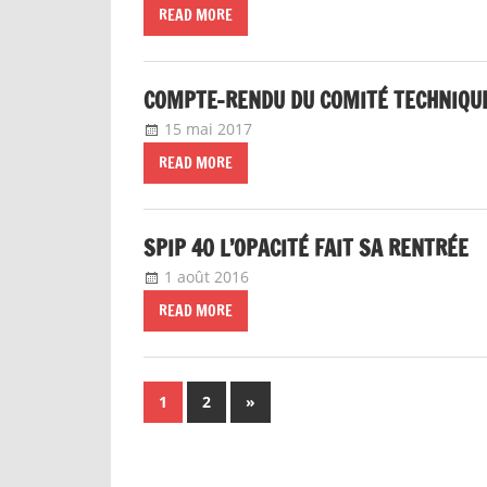
READ MORE
COMPTE-RENDU DU COMITÉ TECHNIQUE
15 mai 2017
delfabsar
Communiqué local
READ MORE
SPIP 40 L’OPACITÉ FAIT SA RENTRÉE
1 août 2016
delfabsar
Communiqué local
READ MORE
Navigation
Next
1
2
»
Posts
des
articles