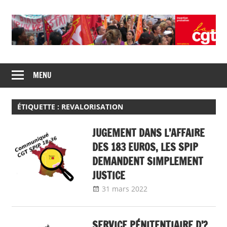
Skip
to
content
Union
CGT
de
MENU
insertion
syndicats
CGT
probation
insertion
ÉTIQUETTE :
REVALORISATION
probation
JUGEMENT DANS L’AFFAIRE
DES 183 EUROS, LES SPIP
DEMANDENT SIMPLEMENT
JUSTICE
31 mars 2022
delfabsar
Communiqué
local
,
Communiqués
mobilisation 2022
SERVICE PÉNITENTIAIRE D’?