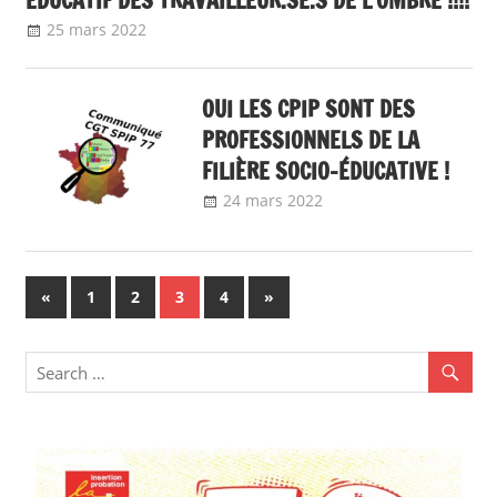
ÉDUCATIF DES TRAVAILLEUR.SE.S DE L’OMBRE !!!!
25 mars 2022
delfabsar
Communiqué local
,
Communiqués
mobilisation 2022
OUI LES CPIP SONT DES
PROFESSIONNELS DE LA
FILIÈRE SOCIO-ÉDUCATIVE !
24 mars 2022
delfabsar
Communiqué
local
,
Communiqués
mobilisation 2022
Navigation
Previous
Next
«
1
2
3
4
»
Posts
Posts
des
articles