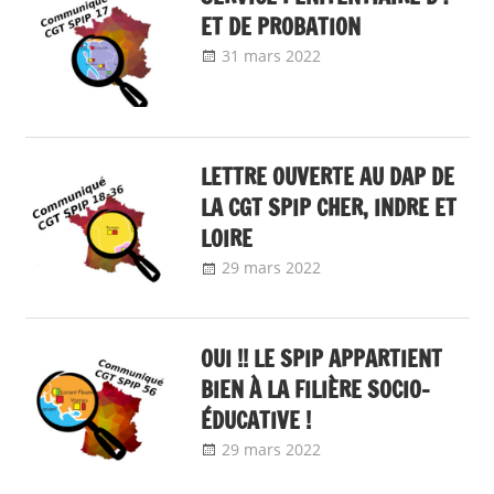
ET DE PROBATION
31 mars 2022
delfabsar
Communiqué
local
,
Communiqués
mobilisation 2022
LETTRE OUVERTE AU DAP DE
LA CGT SPIP CHER, INDRE ET
LOIRE
29 mars 2022
delfabsar
Communiqué
local
,
Communiqués
mobilisation 2022
OUI !! LE SPIP APPARTIENT
BIEN À LA FILIÈRE SOCIO-
ÉDUCATIVE !
29 mars 2022
delfabsar
Communiqué
local
,
Communiqués