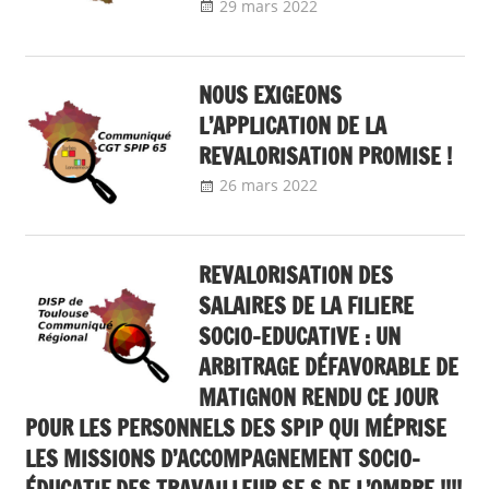
29 mars 2022
delfabsar
Communiqué
local
,
Communiqués
mobilisation 2022
NOUS EXIGEONS
L’APPLICATION DE LA
REVALORISATION PROMISE !
26 mars 2022
delfabsar
Communiqué
local
,
Communiqués
mobilisation 2022
REVALORISATION DES
SALAIRES DE LA FILIERE
SOCIO-EDUCATIVE : UN
ARBITRAGE DÉFAVORABLE DE
MATIGNON RENDU CE JOUR
POUR LES PERSONNELS DES SPIP QUI MÉPRISE
LES MISSIONS D’ACCOMPAGNEMENT SOCIO-