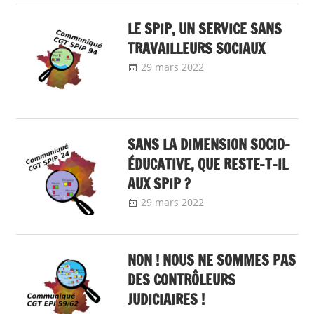
mobilisation 2022
LE SPIP, UN SERVICE SANS
TRAVAILLEURS SOCIAUX
29 mars 2022
delfabsar
Communiqué
local
,
Communiqués
mobilisation 2022
SANS LA DIMENSION SOCIO-
ÉDUCATIVE, QUE RESTE-T-IL
AUX SPIP ?
29 mars 2022
delfabsar
Communiqué
local
,
Communiqués
mobilisation 2022
NON ! NOUS NE SOMMES PAS
DES CONTRÔLEURS
JUDICIAIRES !