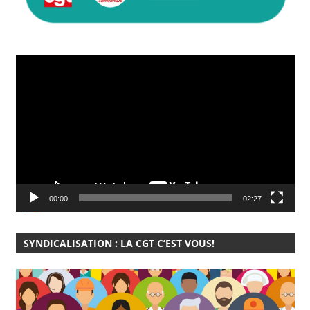
Lecteur
vidéo
00:00
02:27
SYNDICALISATION : LA CGT C’EST VOUS!