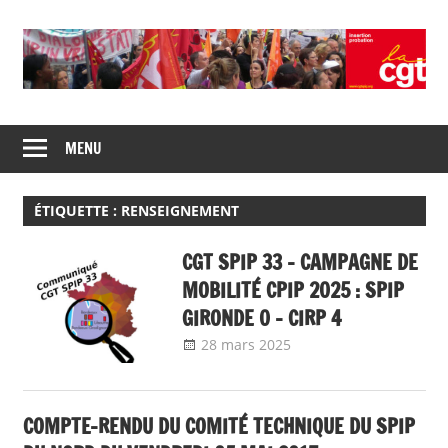
Skip
to
content
Union
CGT
de
MENU
insertion
syndicats
CGT
probation
insertion
ÉTIQUETTE :
RENSEIGNEMENT
probation
CGT SPIP 33 – CAMPAGNE DE
MOBILITÉ CPIP 2025 : SPIP
GIRONDE 0 – CIRP 4
28 mars 2025
delfabsar
Communiqué
local
COMPTE-RENDU DU COMITÉ TECHNIQUE DU SPIP