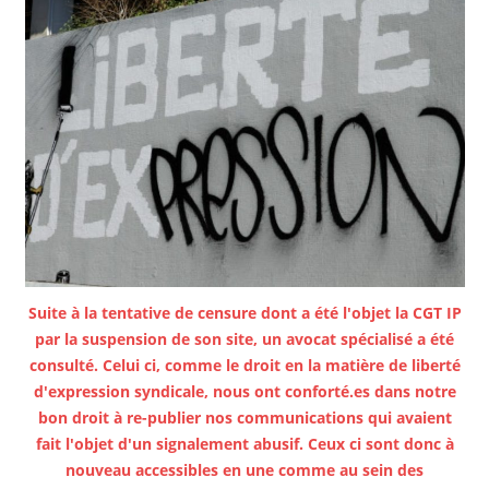
Suite à la tentative de censure dont a été l'objet la CGT IP
par la suspension de son site, un avocat spécialisé a été
consulté. Celui ci, comme le droit en la matière de liberté
d'expression syndicale, nous ont conforté.es dans notre
bon droit à re-publier nos communications qui avaient
fait l'objet d'un signalement abusif. Ceux ci sont donc à
nouveau accessibles en une comme au sein des