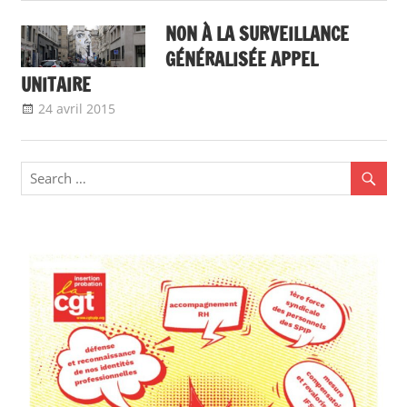
national
NON À LA SURVEILLANCE
GÉNÉRALISÉE APPEL
UNITAIRE
24 avril 2015
delfabsar
A la une
,
CGT Fonction publique