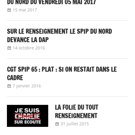
DU NORD DU VENDREDI 05 MAI 2017
15 mai 2017
delfabsar
Communiqué local
SUR LE RENSEIGNEMENT LE SPIP DU NORD
DEVANCE LA DAP
14 octobre 2016
delfabsar
Communiqué local
CGT SPIP 65 : PLAT : SI ON RESTAIT DANS LE
CADRE
7 janvier 2016
delfabsar
Communiqué local
LA FOLIE DU TOUT
RENSEIGNEMENT
31 juillet 2015
delfabsar
A la une
,
Communiqué